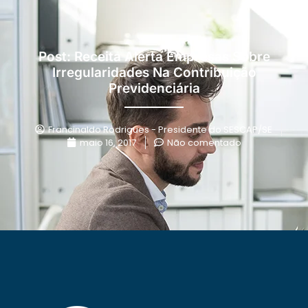
Post: Receita Alerta Empresas Sobre
Irregularidades Na Contribuição
Previdenciária
Francinaldo Rodrigues - Presidente do SESCAP/SE
maio 16, 2017
Não comentado