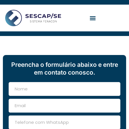
Ir
para
o
conteúdo
Convenção Coletiva
Preencha o formulário abaixo e entre
em contato conosco.