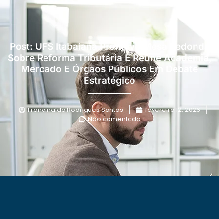
Post: UFS Itabaiana Promove Mesa Redonda
Sobre Reforma Tributária E Reúne Academia,
Mercado E Órgãos Públicos Em Debate
Estratégico
Francinaldo Rodrigues Santos
fevereiro 12, 2026
Não comentado