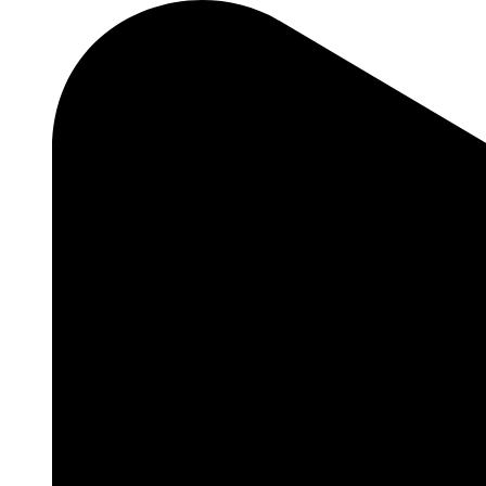
Ir
para
o
conteúdo