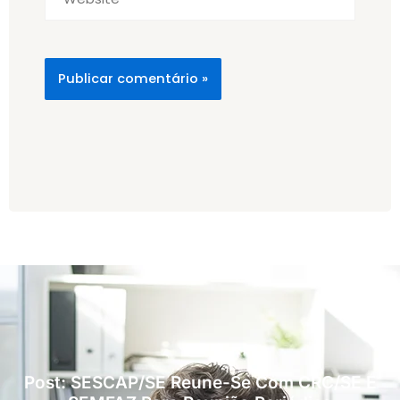
Post: SESCAP/SE Reune-Se Com CRC/SE E