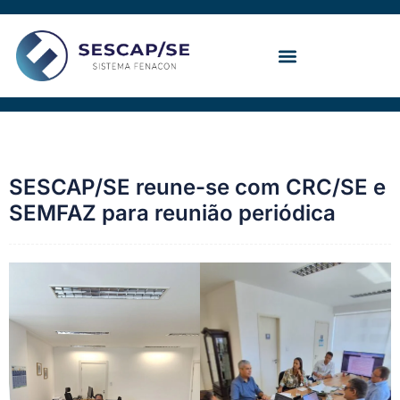
Ir
para
o
conteúdo
Convenção Coletiva
SESCAP/SE reune-se com CRC/SE e
SEMFAZ para reunião periódica