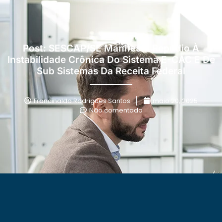
Post: SESCAP/SE Manifesta Repúdio À
Instabilidade Crônica Do Sistema E-CAC E De
Sub Sistemas Da Receita Federal
Francinaldo Rodrigues Santos
maio 20, 2025
Não comentado