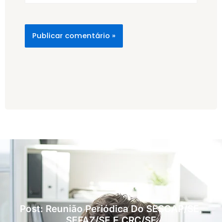
Post: Reunião Periódica Do SESCAP/SE,
SEFAZ/SE E CRC/SE