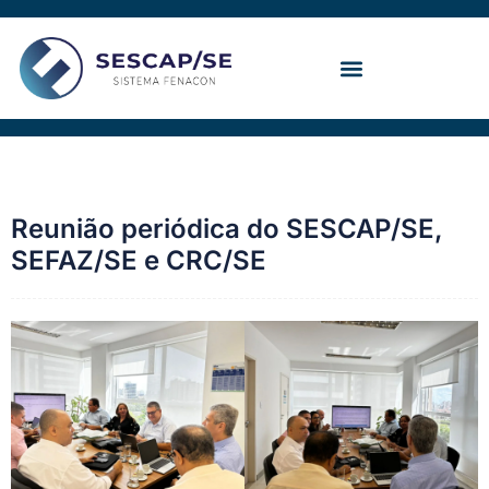
Ir
para
o
conteúdo
Convenção Coletiva
Reunião periódica do SESCAP/SE,
SEFAZ/SE e CRC/SE