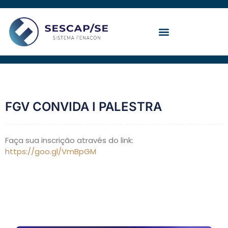
Ir
para
o
conteúdo
Convenção Coletiva
FGV CONVIDA I PALESTRA
Faça sua inscrição através do link:
https://goo.gl/VmBpGM